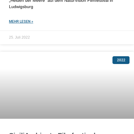
„Helden der Meere“ auf dem NaturVision Filmfestival in
Ludwigsburg
MEHR LESEN »
25. Juli 2022
2022