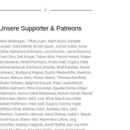
Unsere Supporter & Patreons
Alina Stellwagen, Tiffany Lam, Karin Stoss, Barbara
Lassert, Cora Diemer, Nicole Gaunt, Jochen Kubot, Anna
Köhler, Katharina Hohmann, Lars Hinrichs, Lance Diaresco,
Frank Otto, Dirk Kröger, Tobias Alter, Patrick Hovest, Robert
Haselsteiner, Harald Fortmann, Emilio Galli Zugaro, Peter
Schwarzenbauer, Bernhard Lihotzky, Wolf Baenkler, Rainer
Ballwanz, Wolfgang Wegner, Dustin Weidenhiller, Maurizio
Casas, Marcus Stein, Florian Weiss, Thomas Götzfried,
Miriam Rehbein, Siegfried Kreuzer, Erwin Jurtschitsch,
Stefan Heilmann, Petra Vorsteher, Claudia Dietze, Holger
Petermann, Karina Cabrel Bekemeier, Muhsin Candir, Marcel
Steinmeier, Martin Salzl, Lisa Ofner, Max Braunmiller,
Norbert Hoffmann, Heidi Galli Zugaro, Corinna Vigier,
Stefanie Ofner, Mathieu Hutin, Andreas Otto, Jens
Wiechers, Dominik Johnson, Katrin Römer, Isabel v. Staudt,
Daniel Bauer, Martin Seiz, Maximilian Lehrer, Jörg
Brüschke, Stephan Oelgardt, Arnulf Stoffel, Karl von Rohr,
Georg Krautbauer, Vincento Vento, Jürgen Hannsmann,