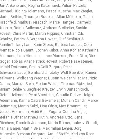
Jan Ankenbrand, Regina Kaczmarek, Yulian Patzelt,
Michael, Hüging-Holemans, Pascal Kusche, Max Ziegler,
Martin Bethke, Thorsten Rudolph, Allan Mölholm, Tanja
Hirschfeld, Markus Fiersbach, Marcel Hartges, Carmelo
Roberto, Rainer Ballwanz, Andreas Stollreiter, Saskia
Hovest, Chris Martin, Martin Hippius, Christian O.E.
Schulze, Patrick & Gordana Hovest, Olaf Schlüter &
FamilieTiffany Lam, Karin Stoss, Barbara Lassert, Cora
Diemer, Nicole Gaunt, Jochen Kubot, Anna Köhler, Katharina
Hohmann, Lars Hinrichs, Lance Diaresco, Frank Otto, Dirk
Kröger, Tobias Alter, Patrick Hovest, Robert Haselsteiner,
Harald Fortmann, Emilio Galli Zugaro, Peter
Schwarzenbauer, Bernhard Lihotzky, Wolf Baenkler, Rainer
Ballwanz, Wolfgang Wegner, Dustin Weidenhiller, Maurizio
Casas, Marcus Stein, Florian Weiss, Thomas Götzfried,
Miriam Rehbein, Siegfried Kreuzer, Erwin Jurtschitsch,
Stefan Heilmann, Petra Vorsteher, Claudia Dietze, Holger
Petermann, Karina Cabrel Bekemeier, Muhsin Candir, Marcel
Steinmeier, Martin Salzl, Lisa Ofner, Max Braunmiller,
Norbert Hoffmann, Heidi Galli Zugaro, Corinna Vigier,
Stefanie Ofner, Mathieu Hutin, Andreas Otto, Jens
Wiechers, Dominik Johnson, Katrin Römer, Isabel v. Staudt,
Daniel Bauer, Martin Seiz, Maximilian Lehrer, Jörg
Brüschke, Stephan Oelgardt, Arnulf Stoffel, Karl von Rohr,