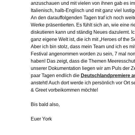
anzuschauen und mit vielen von ihnen gab es im
Italienisch, halb-Englisch und mit ganz viel lustig
An den darauffolgenden Tagen traf ich noch weite
Werke präsentierten. Es fühlt sich an, wie eine r
diskutieren kann und ständig Neues dazulernt. I
ganz eigene Welt ist, die ich mit „Heroes of the S
Aber ich bin stolz, dass mein Team und ich es mit
Festival angenommen worden zu sein, 7 mal no
haben! Das zeigt, dass die Themen Meeresschutz 
unserer Dokumentation liegen wir am Puls der Ze
paar Tagen endlich die
Deutschlandpremiere au
ansteht! Auch dort werde ich persönlich vor Ort 
& Greet vorbeikommen möchte!
Bis bald also,
Euer York