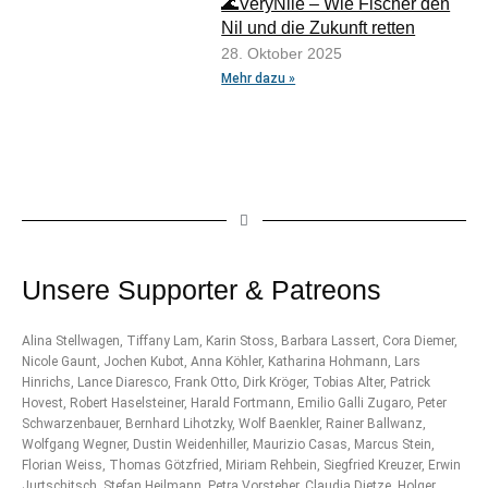
🌊VeryNile – Wie Fischer den
Nil und die Zukunft retten
28. Oktober 2025
Mehr dazu »
Unsere Supporter & Patreons
Alina Stellwagen, Tiffany Lam, Karin Stoss, Barbara Lassert, Cora Diemer,
Nicole Gaunt, Jochen Kubot, Anna Köhler, Katharina Hohmann, Lars
Hinrichs, Lance Diaresco, Frank Otto, Dirk Kröger, Tobias Alter, Patrick
Hovest, Robert Haselsteiner, Harald Fortmann, Emilio Galli Zugaro, Peter
Schwarzenbauer, Bernhard Lihotzky, Wolf Baenkler, Rainer Ballwanz,
Wolfgang Wegner, Dustin Weidenhiller, Maurizio Casas, Marcus Stein,
Florian Weiss, Thomas Götzfried, Miriam Rehbein, Siegfried Kreuzer, Erwin
Jurtschitsch, Stefan Heilmann, Petra Vorsteher, Claudia Dietze, Holger