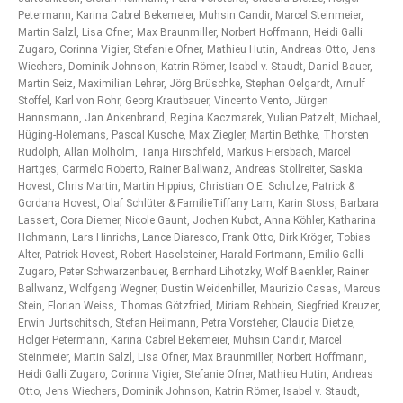
Petermann, Karina Cabrel Bekemeier, Muhsin Candir, Marcel Steinmeier,
Martin Salzl, Lisa Ofner, Max Braunmiller, Norbert Hoffmann, Heidi Galli
Zugaro, Corinna Vigier, Stefanie Ofner, Mathieu Hutin, Andreas Otto, Jens
Wiechers, Dominik Johnson, Katrin Römer, Isabel v. Staudt, Daniel Bauer,
Martin Seiz, Maximilian Lehrer, Jörg Brüschke, Stephan Oelgardt, Arnulf
Stoffel, Karl von Rohr, Georg Krautbauer, Vincento Vento, Jürgen
Hannsmann, Jan Ankenbrand, Regina Kaczmarek, Yulian Patzelt, Michael,
Hüging-Holemans, Pascal Kusche, Max Ziegler, Martin Bethke, Thorsten
Rudolph, Allan Mölholm, Tanja Hirschfeld, Markus Fiersbach, Marcel
Hartges, Carmelo Roberto, Rainer Ballwanz, Andreas Stollreiter, Saskia
Hovest, Chris Martin, Martin Hippius, Christian O.E. Schulze, Patrick &
Gordana Hovest, Olaf Schlüter & FamilieTiffany Lam, Karin Stoss, Barbara
Lassert, Cora Diemer, Nicole Gaunt, Jochen Kubot, Anna Köhler, Katharina
Hohmann, Lars Hinrichs, Lance Diaresco, Frank Otto, Dirk Kröger, Tobias
Alter, Patrick Hovest, Robert Haselsteiner, Harald Fortmann, Emilio Galli
Zugaro, Peter Schwarzenbauer, Bernhard Lihotzky, Wolf Baenkler, Rainer
Ballwanz, Wolfgang Wegner, Dustin Weidenhiller, Maurizio Casas, Marcus
Stein, Florian Weiss, Thomas Götzfried, Miriam Rehbein, Siegfried Kreuzer,
Erwin Jurtschitsch, Stefan Heilmann, Petra Vorsteher, Claudia Dietze,
Holger Petermann, Karina Cabrel Bekemeier, Muhsin Candir, Marcel
Steinmeier, Martin Salzl, Lisa Ofner, Max Braunmiller, Norbert Hoffmann,
Heidi Galli Zugaro, Corinna Vigier, Stefanie Ofner, Mathieu Hutin, Andreas
Otto, Jens Wiechers, Dominik Johnson, Katrin Römer, Isabel v. Staudt,