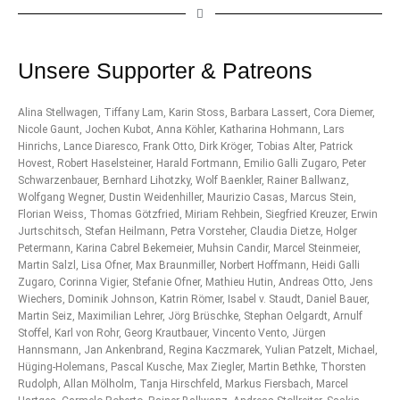
Unsere Supporter & Patreons
Alina Stellwagen, Tiffany Lam, Karin Stoss, Barbara Lassert, Cora Diemer,
Nicole Gaunt, Jochen Kubot, Anna Köhler, Katharina Hohmann, Lars
Hinrichs, Lance Diaresco, Frank Otto, Dirk Kröger, Tobias Alter, Patrick
Hovest, Robert Haselsteiner, Harald Fortmann, Emilio Galli Zugaro, Peter
Schwarzenbauer, Bernhard Lihotzky, Wolf Baenkler, Rainer Ballwanz,
Wolfgang Wegner, Dustin Weidenhiller, Maurizio Casas, Marcus Stein,
Florian Weiss, Thomas Götzfried, Miriam Rehbein, Siegfried Kreuzer, Erwin
Jurtschitsch, Stefan Heilmann, Petra Vorsteher, Claudia Dietze, Holger
Petermann, Karina Cabrel Bekemeier, Muhsin Candir, Marcel Steinmeier,
Martin Salzl, Lisa Ofner, Max Braunmiller, Norbert Hoffmann, Heidi Galli
Zugaro, Corinna Vigier, Stefanie Ofner, Mathieu Hutin, Andreas Otto, Jens
Wiechers, Dominik Johnson, Katrin Römer, Isabel v. Staudt, Daniel Bauer,
Martin Seiz, Maximilian Lehrer, Jörg Brüschke, Stephan Oelgardt, Arnulf
Stoffel, Karl von Rohr, Georg Krautbauer, Vincento Vento, Jürgen
Hannsmann, Jan Ankenbrand, Regina Kaczmarek, Yulian Patzelt, Michael,
Hüging-Holemans, Pascal Kusche, Max Ziegler, Martin Bethke, Thorsten
Rudolph, Allan Mölholm, Tanja Hirschfeld, Markus Fiersbach, Marcel