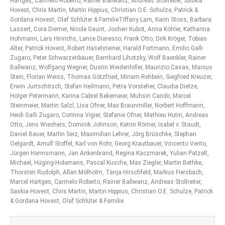
Hartges, Carmelo Roberto, Rainer Ballwanz, Andreas Stollreiter, Saskia
Hovest, Chris Martin, Martin Hippius, Christian O.E. Schulze, Patrick &
Gordana Hovest, Olaf Schlüter & FamilieTiffany Lam, Karin Stoss, Barbara
Lassert, Cora Diemer, Nicole Gaunt, Jochen Kubot, Anna Köhler, Katharina
Hohmann, Lars Hinrichs, Lance Diaresco, Frank Otto, Dirk Kröger, Tobias
Alter, Patrick Hovest, Robert Haselsteiner, Harald Fortmann, Emilio Galli
Zugaro, Peter Schwarzenbauer, Bernhard Lihotzky, Wolf Baenkler, Rainer
Ballwanz, Wolfgang Wegner, Dustin Weidenhiller, Maurizio Casas, Marcus
Stein, Florian Weiss, Thomas Götzfried, Miriam Rehbein, Siegfried Kreuzer,
Erwin Jurtschitsch, Stefan Heilmann, Petra Vorsteher, Claudia Dietze,
Holger Petermann, Karina Cabrel Bekemeier, Muhsin Candir, Marcel
Steinmeier, Martin Salzl, Lisa Ofner, Max Braunmiller, Norbert Hoffmann,
Heidi Galli Zugaro, Corinna Vigier, Stefanie Ofner, Mathieu Hutin, Andreas
Otto, Jens Wiechers, Dominik Johnson, Katrin Römer, Isabel v. Staudt,
Daniel Bauer, Martin Seiz, Maximilian Lehrer, Jörg Brüschke, Stephan
Oelgardt, Arnulf Stoffel, Karl von Rohr, Georg Krautbauer, Vincento Vento,
Jürgen Hannsmann, Jan Ankenbrand, Regina Kaczmarek, Yulian Patzelt,
Michael, Hüging-Holemans, Pascal Kusche, Max Ziegler, Martin Bethke,
Thorsten Rudolph, Allan Mölholm, Tanja Hirschfeld, Markus Fiersbach,
Marcel Hartges, Carmelo Roberto, Rainer Ballwanz, Andreas Stollreiter,
Saskia Hovest, Chris Martin, Martin Hippius, Christian O.E. Schulze, Patrick
& Gordana Hovest, Olaf Schlüter & Familie